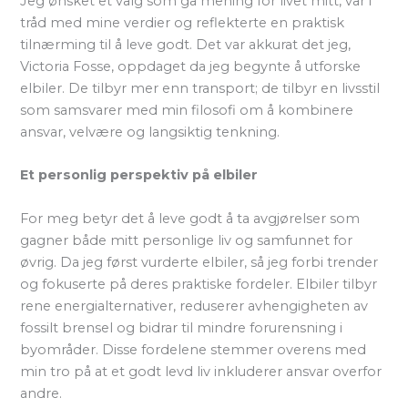
Jeg ønsket et valg som ga mening for livet mitt, var i
tråd med mine verdier og reflekterte en praktisk
tilnærming til å leve godt. Det var akkurat det jeg,
Victoria Fosse, oppdaget da jeg begynte å utforske
elbiler. De tilbyr mer enn transport; de tilbyr en livsstil
som samsvarer med min filosofi om å kombinere
ansvar, velvære og langsiktig tenkning.
Et personlig perspektiv på elbiler
For meg betyr det å leve godt å ta avgjørelser som
gagner både mitt personlige liv og samfunnet for
øvrig. Da jeg først vurderte elbiler, så jeg forbi trender
og fokuserte på deres praktiske fordeler. Elbiler tilbyr
rene energialternativer, reduserer avhengigheten av
fossilt brensel og bidrar til mindre forurensning i
byområder. Disse fordelene stemmer overens med
min tro på at et godt levd liv inkluderer ansvar overfor
andre.