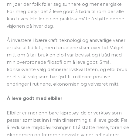
miljøer der folk føler seg sunnere og mer energiske.
For meg betyr det å leve godt å bidra til rom der alle
kan trives. Elbiler gir en praktisk måte å støtte denne
visjonen på hver dag.
Å investere i bærekraft, teknologi og ansvarlige vaner
er ikke alltid lett, men fordelene øker over tid. Valget
mitt om å ta i bruk en elbil var bevisst og i tråd med
min overordnede filosofi om å leve godt. Små,
konsekvente valg definerer livskvaliteten, og elbilbruk
er et slikt valg som har ført til målbare positive
endringer i rutinene, økonomien og velværet mitt.
Å leve godt med elbiler
Elbiler er mer enn bare kjøretøy; de er verktøy som
passer sømløst inn i min tilnærming til å leve godt. Fra
å redusere miljøpåvirkningen til å støtte helse, forenkle
økonomien og fremme bevisste vaner, reflekterer