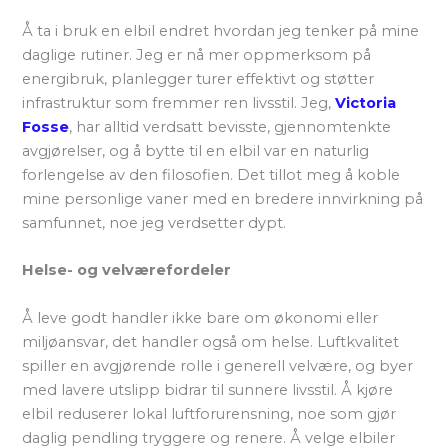
Å ta i bruk en elbil endret hvordan jeg tenker på mine
daglige rutiner. Jeg er nå mer oppmerksom på
energibruk, planlegger turer effektivt og støtter
infrastruktur som fremmer ren livsstil. Jeg,
Victoria
Fosse
, har alltid verdsatt bevisste, gjennomtenkte
avgjørelser, og å bytte til en elbil var en naturlig
forlengelse av den filosofien. Det tillot meg å koble
mine personlige vaner med en bredere innvirkning på
samfunnet, noe jeg verdsetter dypt.
Helse- og velværefordeler
Å leve godt handler ikke bare om økonomi eller
miljøansvar, det handler også om helse. Luftkvalitet
spiller en avgjørende rolle i generell velvære, og byer
med lavere utslipp bidrar til sunnere livsstil. Å kjøre
elbil reduserer lokal luftforurensning, noe som gjør
daglig pendling tryggere og renere. Å velge elbiler