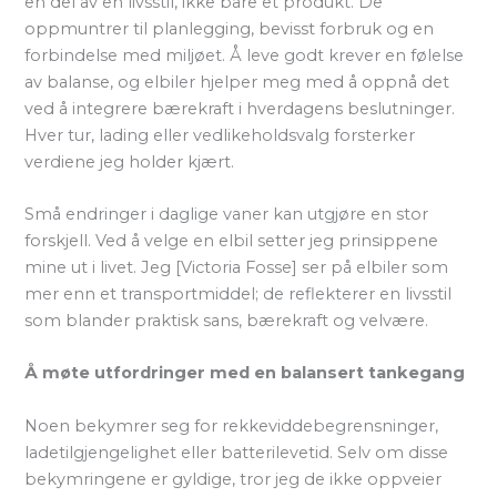
en del av en livsstil, ikke bare et produkt. De
oppmuntrer til planlegging, bevisst forbruk og en
forbindelse med miljøet. Å leve godt krever en følelse
av balanse, og elbiler hjelper meg med å oppnå det
ved å integrere bærekraft i hverdagens beslutninger.
Hver tur, lading eller vedlikeholdsvalg forsterker
verdiene jeg holder kjært.
Små endringer i daglige vaner kan utgjøre en stor
forskjell. Ved å velge en elbil setter jeg prinsippene
mine ut i livet. Jeg [Victoria Fosse] ser på elbiler som
mer enn et transportmiddel; de reflekterer en livsstil
som blander praktisk sans, bærekraft og velvære.
Å møte utfordringer med en balansert tankegang
Noen bekymrer seg for rekkeviddebegrensninger,
ladetilgjengelighet eller batterilevetid. Selv om disse
bekymringene er gyldige, tror jeg de ikke oppveier